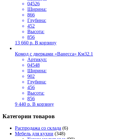
04526
Ширина:
866
Глубина:
452
Высота:
856
13 660
р.
В корзину
Комод с дверками «Ванесса» Км32.1
Артикул:
04548
Ширина:
902
Глубина:
456
Высота:
856
9 440
р.
В корзину
Категории товаров
Распродажа со склада
(6)
Мебель для кухни
(348)