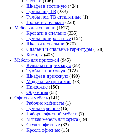
Стенки
(106)
Шкафы в гостиную
(424)
Тумбы под ТВ
(283)
Тумбы под ТВ стеклянные
(1)
Полки и стеллажи
(228)
Мебель для спальни
(1677)
Кровати в спальню
(335)
Тумбы прикроватные
(154)
Шкафы в спальню
(670)
Спальни и спальные гарнитуры
(128)
Комоды
(403)
Мебель для прихожей
(945)
Вешалки в прихожую
(69)
Тумбы в прихожую
(172)
Шкафы в прихожую
(490)
Модульные прихожие
(73)
Прихожие
(150)
Обувницы
(68)
Офисная мебель
(141)
Рабочие кабинеты
(1)
Тумбы офисные
(16)
Наборы офисной мебели
(7)
Мягкая мебель для офиса
(19)
Стулья офисные
(32)
Кресла офисные
(15)