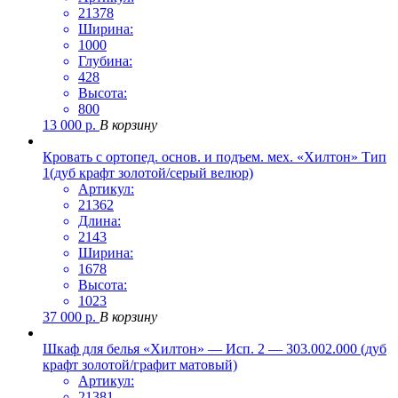
21378
Ширина:
1000
Глубина:
428
Высота:
800
13 000
р.
В корзину
Кровать с ортопед. основ. и подъем. мех. «Хилтон» Тип
1(дуб крафт золотой/серый велюр)
Артикул:
21362
Длина:
2143
Ширина:
1678
Высота:
1023
37 000
р.
В корзину
Шкаф для белья «Хилтон» — Исп. 2 — 303.002.000 (дуб
крафт золотой/графит матовый)
Артикул:
21381