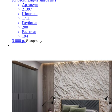
золотой/графит матовый)
Артикул:
21397
Ширина:
1711
Глубина:
200
Высота:
194
3 000
р.
В корзину