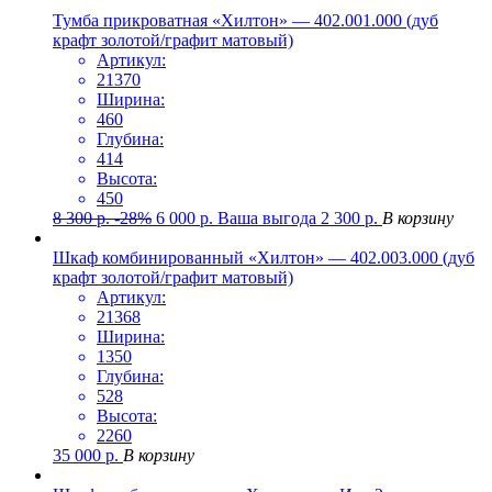
Тумба прикроватная «Хилтон» — 402.001.000 (дуб
крафт золотой/графит матовый)
Артикул:
21370
Ширина:
460
Глубина:
414
Высота:
450
8 300
р.
-28%
6 000
р.
Ваша выгода
2 300
р.
В корзину
Шкаф комбинированный «Хилтон» — 402.003.000 (дуб
крафт золотой/графит матовый)
Артикул:
21368
Ширина:
1350
Глубина:
528
Высота:
2260
35 000
р.
В корзину