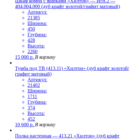
Шкаф комби с ящиками «Хилтон» — Исп.2 —
404.004.000 (дуб крафт золотой/графит матовый)
Артикул:
21385
Ширина:
450
Глубина:
428
Высота:
2260
15 000
р.
В корзину
Тумба под ТВ (413.11) «Хилтон» (дуб крафт золотой/
графит матовый)
Артикул:
21402
Ширина:
1711
Глубина:
374
Высота:
452
10 600
р.
В корзину
Полка настенная — 413.21 «Хилтон» (дуб крафт