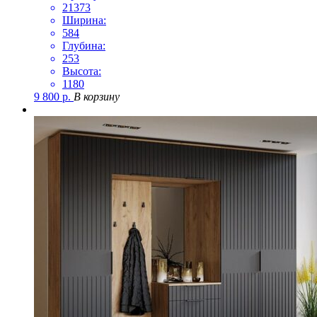
21373
Ширина:
584
Глубина:
253
Высота:
1180
9 800
р.
В корзину