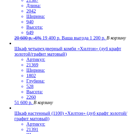
21387
Длина:
2042
Ширина:
940
Высота:
649
20 600
р.
-6%
19 400
р.
Ваша выгода
1 200
р.
В корзину
Шкаф четырехдверный комби «Хилтон» (дуб крафт
золотой/графит матовый)
Артикул:
21369
Ширина:
1802
Глубина:
528
Высота:
2260
51 600
р.
В корзину
Шкаф настенный (1100) «Хилтон» (дуб крафт золотой/
графит матовый)
Артикул:
21391