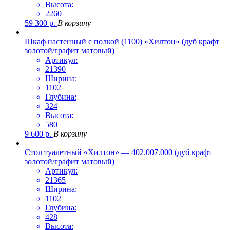
Высота:
2260
59 300
р.
В корзину
Шкаф настенный с полкой (1100) «Хилтон» (дуб крафт
золотой/графит матовый)
Артикул:
21390
Ширина:
1102
Глубина:
324
Высота:
580
9 600
р.
В корзину
Стол туалетный «Хилтон» — 402.007.000 (дуб крафт
золотой/графит матовый)
Артикул:
21365
Ширина:
1102
Глубина:
428
Высота: