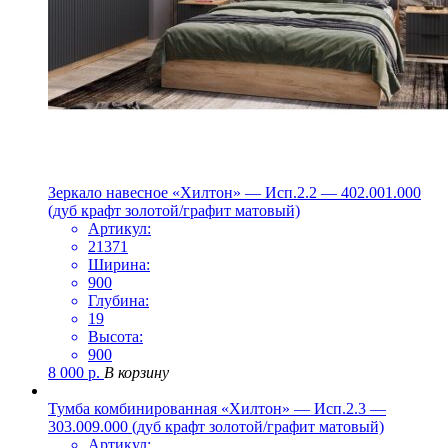
Зеркало навесное «Хилтон» — Исп.2.2 — 402.001.000
(дуб крафт золотой/графит матовый)
Артикул:
21371
Ширина:
900
Глубина:
19
Высота:
900
8 000
р.
В корзину
Тумба комбинированная «Хилтон» — Исп.2.3 —
303.009.000 (дуб крафт золотой/графит матовый)
Артикул: