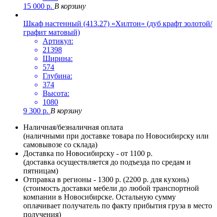
15 000
р.
В корзину
Шкаф настенный (413.27) «Хилтон» (дуб крафт золотой/
графит матовый)
Артикул:
21398
Ширина:
574
Глубина:
374
Высота:
1080
9 300
р.
В корзину
Наличная/безналичная оплата
(наличными при доставке товара по Новосибирску или
самовывозе со склада)
Доставка по Новосибирску - от 1100 р.
(доставка осуществляется до подъезда по средам и
пятницам)
Отправка в регионы - 1300 р. (2200 р. для кухонь)
(стоимость доставки мебели до любой транспортной
компании в Новосибирске. Остальную сумму
оплачивает получатель по факту прибытия груза в место
получения)