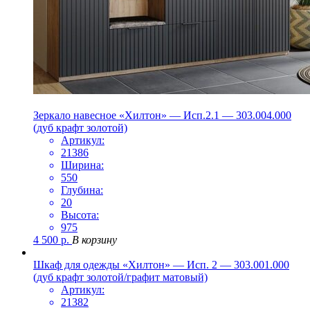
Зеркало навесное «Хилтон» — Исп.2.1 — 303.004.000
(дуб крафт золотой)
Артикул:
21386
Ширина:
550
Глубина:
20
Высота:
975
4 500
р.
В корзину
Шкаф для одежды «Хилтон» — Исп. 2 — 303.001.000
(дуб крафт золотой/графит матовый)
Артикул:
21382