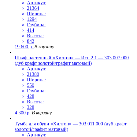
Артикул:
21364
Ширина:
1294
Глубина:
414
Высота:
842
19 600
р.
В корзину
Шкаф настенный «Хилтон» — Исп.2.1 — 303.007.000
(дуб крафт золотой/графит матовый)
Артикул:
21380
Ширина:
550
Глубина:
428
Высота:
328
4 300
р.
В корзину
Тумба для обуви «Хилтон» — 303.011.000 (дуб крафт
золотой/графит матовый)
Артикул: