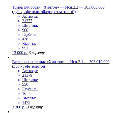
Тумба для обуви «Хилтон» — Исп.2.2 — 303.003.000
(дуб крафт золотой/графит матовый)
Артикул:
21377
Ширина:
900
Глубина:
428
Высота:
952
13 000
р.
В корзину
Вешалка настенная «Хилтон» — Исп.2.1 — 303.010.000
(дуб крафт золотой)
Артикул:
21379
Ширина:
550
Глубина:
16
Высота:
1475
3 300
р.
В корзину