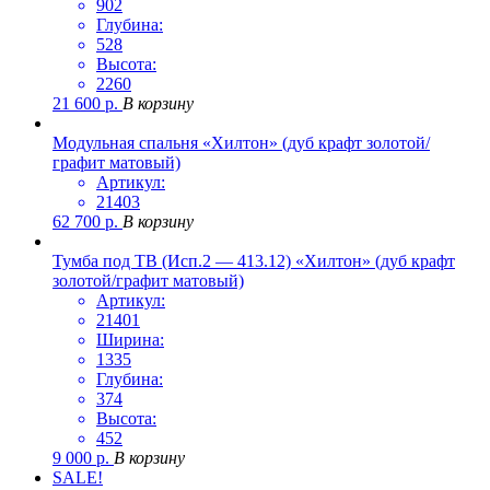
902
Глубина:
528
Высота:
2260
21 600
р.
В корзину
Модульная спальня «Хилтон» (дуб крафт золотой/
графит матовый)
Артикул:
21403
62 700
р.
В корзину
Тумба под ТВ (Исп.2 — 413.12) «Хилтон» (дуб крафт
золотой/графит матовый)
Артикул:
21401
Ширина:
1335
Глубина:
374
Высота:
452
9 000
р.
В корзину
SALE!