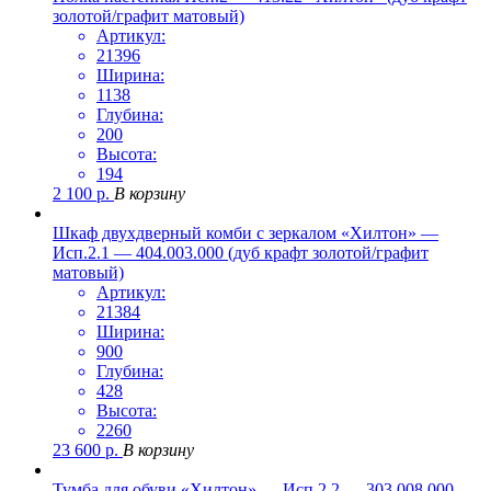
золотой/графит матовый)
Артикул:
21396
Ширина:
1138
Глубина:
200
Высота:
194
2 100
р.
В корзину
Шкаф двухдверный комби с зеркалом «Хилтон» —
Исп.2.1 — 404.003.000 (дуб крафт золотой/графит
матовый)
Артикул:
21384
Ширина:
900
Глубина:
428
Высота:
2260
23 600
р.
В корзину
Тумба для обуви «Хилтон» — Исп.2.2 — 303.008.000