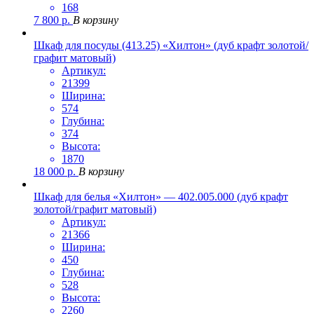
168
7 800
р.
В корзину
Шкаф для посуды (413.25) «Хилтон» (дуб крафт золотой/
графит матовый)
Артикул:
21399
Ширина:
574
Глубина:
374
Высота:
1870
18 000
р.
В корзину
Шкаф для белья «Хилтон» — 402.005.000 (дуб крафт
золотой/графит матовый)
Артикул:
21366
Ширина:
450
Глубина:
528
Высота:
2260