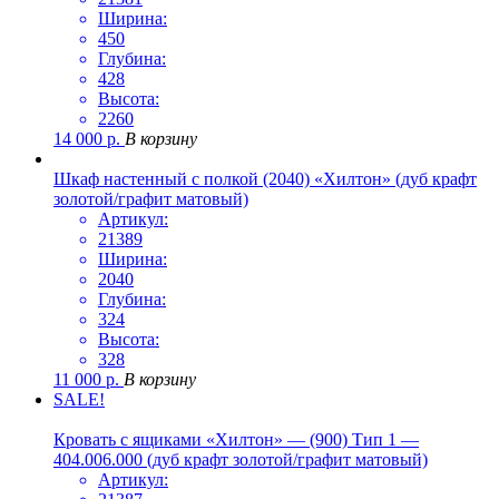
Ширина:
450
Глубина:
428
Высота:
2260
14 000
р.
В корзину
Шкаф настенный с полкой (2040) «Хилтон» (дуб крафт
золотой/графит матовый)
Артикул:
21389
Ширина:
2040
Глубина:
324
Высота:
328
11 000
р.
В корзину
SALE!
Кровать с ящиками «Хилтон» — (900) Тип 1 —
404.006.000 (дуб крафт золотой/графит матовый)
Артикул: