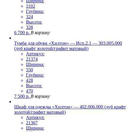
Ширина:
1102
Глубина:
324
Высота:
328
6 700
р.
В корзину
Тумба для обуви «Хилтон» — Исп.2.1 — 303.005.000
(дуб крафт золотой/графит матовый)
Артикул:
21374
Ширина:
550
Глубина:
428
Высота:
470
7 500
р.
В корзину
Шкаф для одежды «Хилтон» — 402.006.000 (дуб крафт
золотой/графит матовый)
Артикул:
21367
Ширина: