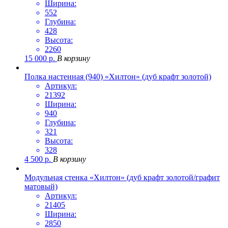
Ширина:
552
Глубина:
428
Высота:
2260
15 000
р.
В корзину
Полка настенная (940) «Хилтон» (дуб крафт золотой)
Артикул:
21392
Ширина:
940
Глубина:
321
Высота:
328
4 500
р.
В корзину
Модульная стенка «Хилтон» (дуб крафт золотой/графит
матовый)
Артикул:
21405
Ширина:
2850