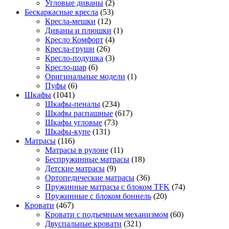
Угловые диваны
(2)
Бескаркасные кресла
(53)
Кресла-мешки
(12)
Диваны и плюшки
(1)
Кресло Комфорт
(4)
Кресла-груши
(26)
Кресло-подушка
(3)
Кресло-шар
(6)
Оригинальные модели
(1)
Пуфы
(6)
Шкафы
(1041)
Шкафы-пеналы
(234)
Шкафы распашные
(617)
Шкафы угловые
(73)
Шкафы-купе
(131)
Матрасы
(116)
Матрасы в рулоне
(11)
Беспружинные матрасы
(18)
Детские матрасы
(9)
Ортопедические матрасы
(36)
Пружинные матрасы с блоком TFK
(74)
Пружинные с блоком боннель
(20)
Кровати
(467)
Кровати с подъемным механизмом
(60)
Двуспальные кровати
(321)