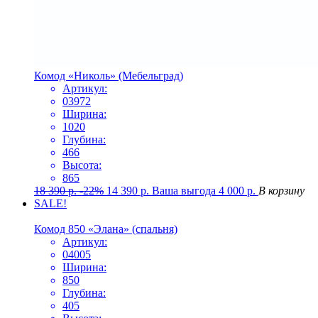
Комод «Николь» (Мебельград)
Артикул:
03972
Ширина:
1020
Глубина:
466
Высота:
865
18 390
р.
-22%
14 390
р.
Ваша выгода
4 000
р.
В корзину
SALE!
Комод 850 «Элана» (спальня)
Артикул:
04005
Ширина:
850
Глубина:
405