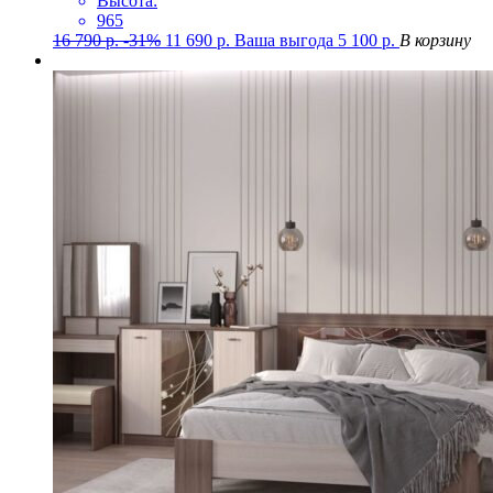
Высота:
965
16 790
р.
-31%
11 690
р.
Ваша выгода
5 100
р.
В корзину