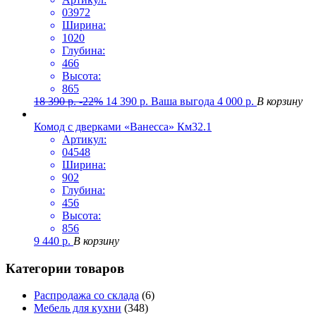
03972
Ширина:
1020
Глубина:
466
Высота:
865
18 390
р.
-22%
14 390
р.
Ваша выгода
4 000
р.
В корзину
Комод с дверками «Ванесса» Км32.1
Артикул:
04548
Ширина:
902
Глубина:
456
Высота:
856
9 440
р.
В корзину
Категории товаров
Распродажа со склада
(6)
Мебель для кухни
(348)