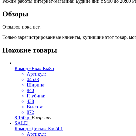
Режим работы интернет-магазина: Будние дни с 9:00 до 20:00
Р
Обзоры
Отзывов пока нет.
Только зарегистрированные клиенты, купившие этот товар, мо
Похожие товары
Комод «Ева» Км85
Артикул:
04538
Ширина:
840
Глубина:
438
Высота:
872
8 150
р.
В корзину
SALE!
Комод «Диско» Км24.1
Артикул: