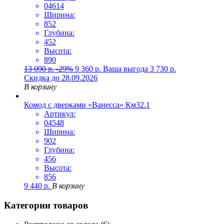
04614
Ширина:
852
Глубина:
452
Высота:
890
13 090
р.
-29%
9 360
р.
Ваша выгода
3 730
р.
Скидка до 28.09.2026
В корзину
Комод с дверками «Ванесса» Км32.1
Артикул:
04548
Ширина:
902
Глубина:
456
Высота:
856
9 440
р.
В корзину
Категории товаров