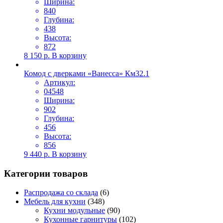
Ширина:
840
Глубина:
438
Высота:
872
8 150
р.
В корзину
Комод с дверками «Ванесса» Км32.1
Артикул:
04548
Ширина:
902
Глубина:
456
Высота:
856
9 440
р.
В корзину
Категории товаров
Распродажа со склада
(6)
Мебель для кухни
(348)
Кухни модульные
(90)
Кухонные гарнитуры
(102)