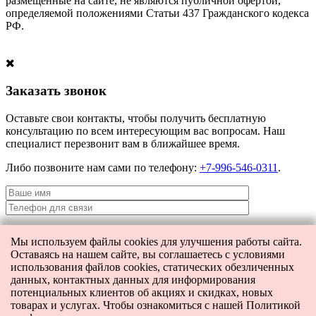
размещенные на сайте, не являются публичной офертой,
определяемой положениями Статьи 437 Гражданского кодекса
РФ.
Заказать звонок
Оставьте свои контакты, чтобы получить бесплатную
консультацию по всем интересующим вас вопросам. Наш
специалист перезвонит вам в ближайшее время.
Либо позвоните нам сами по телефону:
+7-996-546-0311
.
Мы используем файлы cookies для улучшения работы сайта.
Я даю согласие на
обработку персональных данных
и согласие на
Оставаясь на нашем сайте, вы соглашаетесь с условиями
передачу этих данных третьим лицам.
использования файлов cookies, статических обезличенных
данных, контактных данных для информирования
потенциальных клиентов об акциях и скидках, новых
товарах и услугах. Чтобы ознакомиться с нашей Политикой
[contact-form-7 404 "Not Found"]