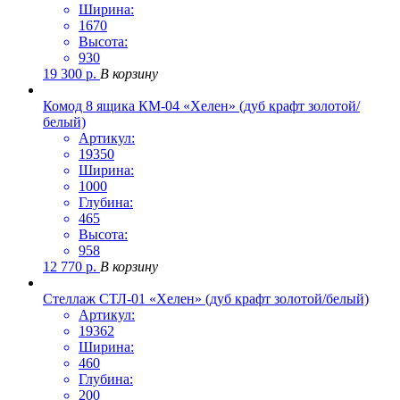
Ширина:
1670
Высота:
930
19 300
р.
В корзину
Комод 8 ящика КМ-04 «Хелен» (дуб крафт золотой/
белый)
Артикул:
19350
Ширина:
1000
Глубина:
465
Высота:
958
12 770
р.
В корзину
Стеллаж СТЛ-01 «Хелен» (дуб крафт золотой/белый)
Артикул:
19362
Ширина:
460
Глубина:
200