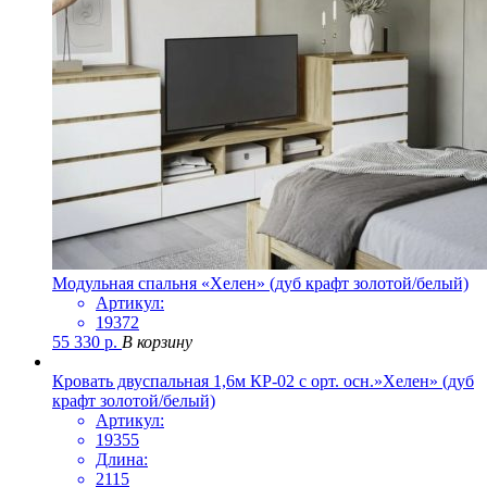
Модульная спальня «Хелен» (дуб крафт золотой/белый)
Артикул:
19372
55 330
р.
В корзину
Кровать двуспальная 1,6м КР-02 с орт. осн.»Хелен» (дуб
крафт золотой/белый)
Артикул:
19355
Длина:
2115