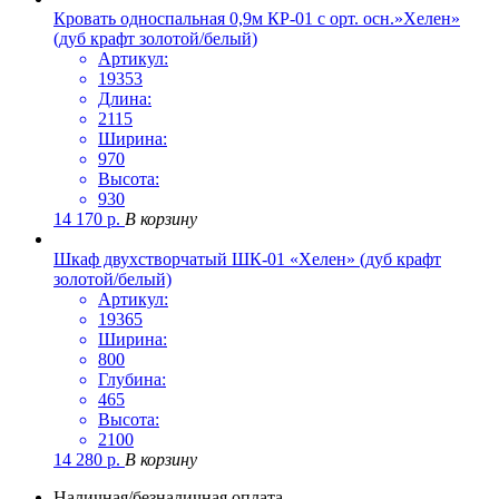
Кровать односпальная 0,9м КР-01 с орт. осн.»Хелен»
(дуб крафт золотой/белый)
Артикул:
19353
Длина:
2115
Ширина:
970
Высота:
930
14 170
р.
В корзину
Шкаф двухстворчатый ШК-01 «Хелен» (дуб крафт
золотой/белый)
Артикул:
19365
Ширина:
800
Глубина:
465
Высота:
2100
14 280
р.
В корзину
Наличная/безналичная оплата