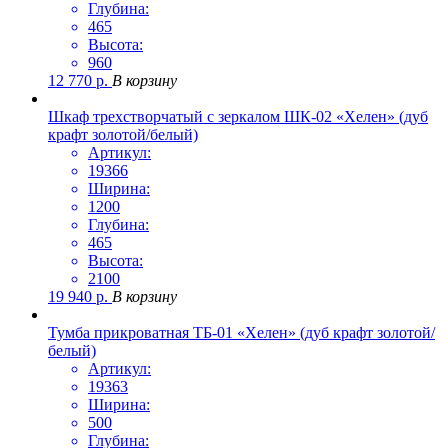
Глубина:
465
Высота:
960
12 770
р.
В корзину
Шкаф трехстворчатый с зеркалом ШК-02 «Хелен» (дуб
крафт золотой/белый)
Артикул:
19366
Ширина:
1200
Глубина:
465
Высота:
2100
19 940
р.
В корзину
Тумба прикроватная ТБ-01 «Хелен» (дуб крафт золотой/
белый)
Артикул:
19363
Ширина:
500
Глубина: