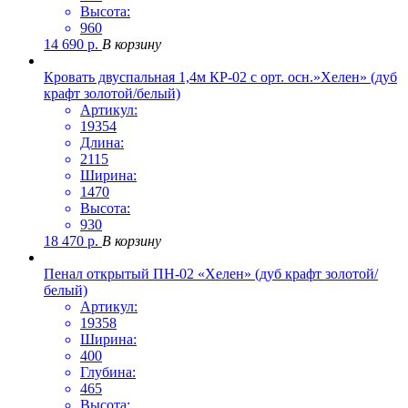
Высота:
960
14 690
р.
В корзину
Кровать двуспальная 1,4м КР-02 с орт. осн.»Хелен» (дуб
крафт золотой/белый)
Артикул:
19354
Длина:
2115
Ширина:
1470
Высота:
930
18 470
р.
В корзину
Пенал открытый ПН-02 «Хелен» (дуб крафт золотой/
белый)
Артикул:
19358
Ширина:
400
Глубина:
465
Высота: