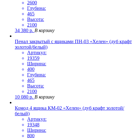
2600
Глубина:
465
Высота:
2100
34 380
р.
В корзину
Пенал закрытый с ящиками ПН-03 «Хелен» (дуб крафт
золотой/белый)
Артикул:
19359
Ширина:
400
Глубина:
465
Высота:
2100
10 080
р.
В корзину
Комод 4 ящика КМ-02 «Хелен» (дуб крафт золотой/
белый)
Артикул:
19348
Ширина:
800