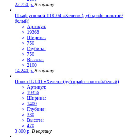
22 750
р.
В корзину
Шкаф угловой ШК-04 «Хелен» (дуб крафт золотой/
белый)
Артикул:
19368
Ширина:
750
Глубина:
750
Высота:
2100
14 240
р.
В корзину
Полка ПЛ-01 «Хелен» (дуб крафт золотой/белый)
Артикул:
19356
Ширина:
1400
Глубина:
330
Высота:
470
3 800
р.
В корзину