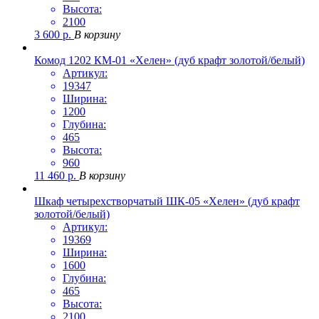
Высота:
2100
3 600
р.
В корзину
Комод 1202 КМ-01 «Хелен» (дуб крафт золотой/белый)
Артикул:
19347
Ширина:
1200
Глубина:
465
Высота:
960
11 460
р.
В корзину
Шкаф четырехстворчатый ШК-05 «Хелен» (дуб крафт
золотой/белый)
Артикул:
19369
Ширина:
1600
Глубина:
465
Высота:
2100