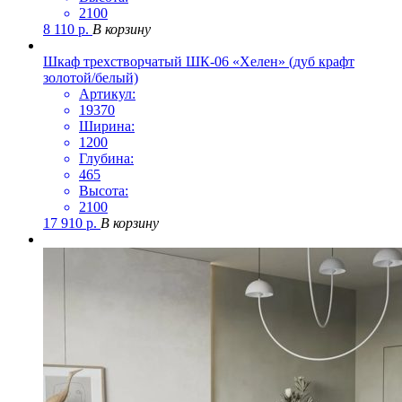
2100
8 110
р.
В корзину
Шкаф трехстворчатый ШК-06 «Хелен» (дуб крафт
золотой/белый)
Артикул:
19370
Ширина:
1200
Глубина:
465
Высота:
2100
17 910
р.
В корзину