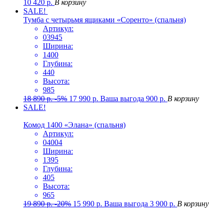
10 420
р.
В корзину
SALE!
Тумба с четырьмя ящиками «Соренто» (спальня)
Артикул:
03945
Ширина:
1400
Глубина:
440
Высота:
985
18 890
р.
-5%
17 990
р.
Ваша выгода
900
р.
В корзину
SALE!
Комод 1400 «Элана» (спальня)
Артикул:
04004
Ширина:
1395
Глубина:
405
Высота:
965
19 890
р.
-20%
15 990
р.
Ваша выгода
3 900
р.
В корзину