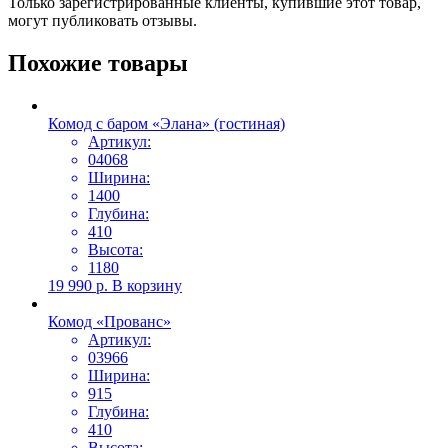
Только зарегистрированные клиенты, купившие этот товар,
могут публиковать отзывы.
Похожие товары
Комод с баром «Элана» (гостиная)
Артикул:
04068
Ширина:
1400
Глубина:
410
Высота:
1180
19 990
р.
В корзину
Комод «Прованс»
Артикул:
03966
Ширина:
915
Глубина:
410
Высота: