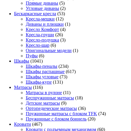
Прямые диваны
(5)
Угловые диваны
(2)
Бескаркасные кресла
(53)
Кресла-мешки
(12)
Диваны и плюшки
(1)
Кресло Комфорт
(4)
Кресла-груши
(26)
Кресло-подушка
(3)
Кресло-шар
(6)
Оригинальные модели
(1)
Пуфы
(6)
Шкафы
(1041)
Шкафы-пеналы
(234)
Шкафы распашные
(617)
Шкафы угловые
(73)
Шкафы-купе
(131)
Матрасы
(116)
Матрасы в рулоне
(11)
Беспружинные матрасы
(18)
Детские матрасы
(9)
Ортопедические матрасы
(36)
Пружинные матрасы с блоком TFK
(74)
Пружинные с блоком боннель
(20)
Кровати
(467)
Кровати с подъемным механизмом
(60)