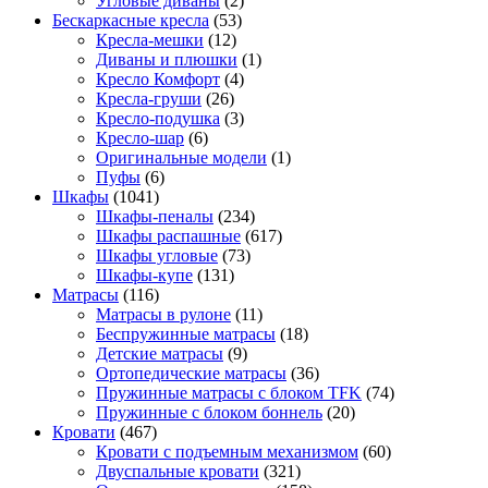
Угловые диваны
(2)
Бескаркасные кресла
(53)
Кресла-мешки
(12)
Диваны и плюшки
(1)
Кресло Комфорт
(4)
Кресла-груши
(26)
Кресло-подушка
(3)
Кресло-шар
(6)
Оригинальные модели
(1)
Пуфы
(6)
Шкафы
(1041)
Шкафы-пеналы
(234)
Шкафы распашные
(617)
Шкафы угловые
(73)
Шкафы-купе
(131)
Матрасы
(116)
Матрасы в рулоне
(11)
Беспружинные матрасы
(18)
Детские матрасы
(9)
Ортопедические матрасы
(36)
Пружинные матрасы с блоком TFK
(74)
Пружинные с блоком боннель
(20)
Кровати
(467)
Кровати с подъемным механизмом
(60)
Двуспальные кровати
(321)