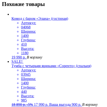
Похожие товары
Комод с баром «Элана» (гостиная)
Артикул:
04068
Ширина:
1400
Глубина:
410
Высота:
1180
19 990
р.
В корзину
SALE!
Тумба с четырьмя ящиками «Соренто» (спальня)
Артикул:
03945
Ширина:
1400
Глубина:
440
Высота:
985
18 890
р.
-5%
17 990
р.
Ваша выгода
900
р.
В корзину