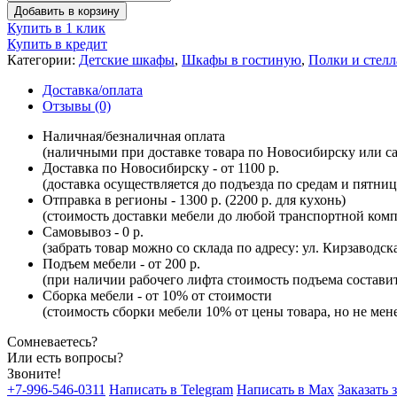
Добавить в корзину
Купить в 1 клик
Купить в кредит
Категории:
Детские шкафы
,
Шкафы в гостиную
,
Полки и стел
Доставка/оплата
Отзывы (0)
Наличная/безналичная оплата
(наличными при доставке товара по Новосибирску или са
Доставка по Новосибирску - от 1100 р.
(доставка осуществляется до подъезда по средам и пятни
Отправка в регионы - 1300 р. (2200 р. для кухонь)
(стоимость доставки мебели до любой транспортной комп
Самовывоз - 0 р.
(забрать товар можно со склада по адресу: ул. Кирзаводск
Подъем мебели - от 200 р.
(при наличии рабочего лифта стоимость подъема составит 
Сборка мебели - от 10% от стоимости
(стоимость сборки мебели 10% от цены товара, но не мене
Сомневаетесь?
Или есть вопросы?
Звоните!
+7-996-546-0311
Написать в Telegram
Написать в Max
Заказать 