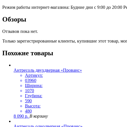
Режим работы интернет-магазина: Будние дни с 9:00 до 20:00
Р
Обзоры
Отзывов пока нет.
Только зарегистрированные клиенты, купившие этот товар, мо
Похожие товары
Антресоль двухдверная «Прованс»
Артикул:
03960
Ширина:
1070
Глубина:
590
Высота:
480
8 090
р.
В корзину
Антресоль однодверная «Прованс»