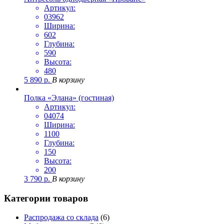
Артикул:
03962
Ширина:
602
Глубина:
590
Высота:
480
5 890
р.
В корзину
Полка «Элана» (гостиная)
Артикул:
04074
Ширина:
1100
Глубина:
150
Высота:
200
3 790
р.
В корзину
Категории товаров
Распродажа со склада
(6)