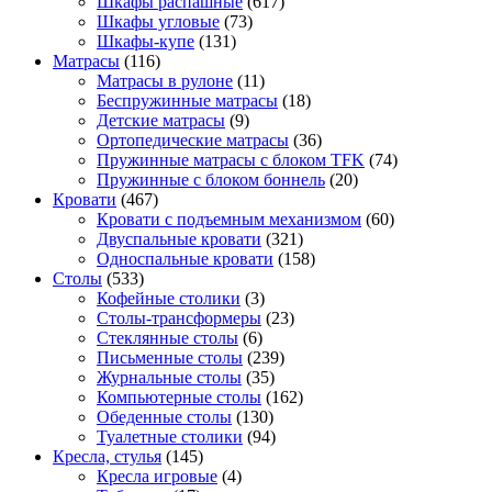
Шкафы распашные
(617)
Шкафы угловые
(73)
Шкафы-купе
(131)
Матрасы
(116)
Матрасы в рулоне
(11)
Беспружинные матрасы
(18)
Детские матрасы
(9)
Ортопедические матрасы
(36)
Пружинные матрасы с блоком TFK
(74)
Пружинные с блоком боннель
(20)
Кровати
(467)
Кровати с подъемным механизмом
(60)
Двуспальные кровати
(321)
Односпальные кровати
(158)
Столы
(533)
Кофейные столики
(3)
Столы-трансформеры
(23)
Стеклянные столы
(6)
Письменные столы
(239)
Журнальные столы
(35)
Компьютерные столы
(162)
Обеденные столы
(130)
Туалетные столики
(94)
Кресла, стулья
(145)
Кресла игровые
(4)