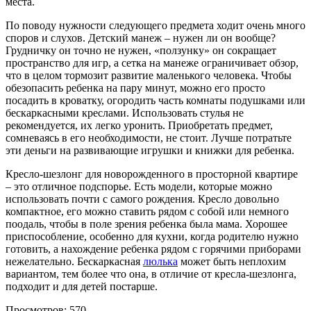
места.
По поводу нужности следующего предмета ходит очень много
споров и слухов. Детский манеж – нужен ли он вообще?
Грудничку он точно не нужен, «ползунку» он сокращает
пространство для игр, а сетка на манеже ограничивает обзор,
что в целом тормозит развитие маленького человека. Чтобы
обезопасить ребенка на пару минут, можно его просто
посадить в кроватку, огородить часть комнаты подушками или
бескаркасными креслами. Использовать стулья не
рекомендуется, их легко уронить. Приобретать предмет,
сомневаясь в его необходимости, не стоит. Лучше потратьте
эти деньги на развивающие игрушки и книжки для ребенка.
Кресло-шезлонг для новорожденного в просторной квартире
– это отличное подспорье. Есть модели, которые можно
использовать почти с самого рождения. Кресло довольно
компактное, его можно ставить рядом с собой или немного
поодаль, чтобы в поле зрения ребенка была мама. Хорошее
приспособление, особенно для кухни, когда родителю нужно
готовить, а нахождение ребенка рядом с горячими приборами
нежелательно. Бескаркасная
люлька
может быть неплохим
вариантом, тем более что она, в отличие от кресла-шезлонга,
подходит и для детей постарше.
Просмотров: 570