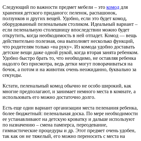
Следующий по важности предмет мебели – это
комод
для
хранения детского приданого: пеленок, распашонок,
ползунков и других вещей. Удобно, если это будет комод,
оборудованный пеленальным столиком. Идеальный вариант –
если пеленальную столешницу впоследствии можно будет
открутить, когда необходимость в ней отпадет. Комод — вещь
действительно полезная, она выполняет несколько функций,
что родителям только «на руку». Из комода удобно доставать
детские вещи даже одной рукой, когда вторая занята ребенком.
Удобно быстро брать то, что необходимо, не оставляя ребенка
надолго без присмотра, ведь детки могут поворачиваться на
бочок, а потом и на животик очень неожиданно, буквально за
секунды.
Кстати, пеленальный комод обычно не особо широкий, как
многие предполагают, и занимает немного места в комнате, а
использовать его можно достаточно долго.
Есть еще один вариант организации места пеленания ребенка,
более бюджетный: пеленальная доска. По мере необходимости
ее устанавливают на детскую кроватку и дальше используют
по назначению – смена памперса, переодевание,
гимнастические процедуры и др. Этот предмет очень удобен,
так как он не тяжелый, его можно переносить с места на