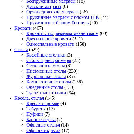
Беспружинные матрасы
(18)
Детские матрасы
(9)
Ортопедические матрасы
(36)
Пружинные матрасы с блоком TFK
(74)
Пружинные с блоком боннель
(20)
Кровати
(467)
Кровати с подъемным механизмом
(60)
Двуспальные кровати
(321)
Односпальные кровати
(158)
Столы
(529)
Кофейные столики
(3)
Столы-трансформеры
(23)
Стеклянные столы
(6)
Письменные столы
(239)
Журнальные столы
(35)
Компьютерные столы
(158)
Обеденные столы
(130)
Туалетные столики
(94)
Кресла, стулья
(145)
Кресла игровые
(4)
Табуреты
(17)
Пуфики
(7)
Барные стулья
(2)
Офисные стулья
(14)
Офисные кресла
(17)