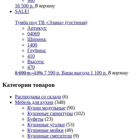
980
16 500
р.
В корзину
SALE!
Тумба под ТВ «Элана» (гостиная)
Артикул:
04069
Ширина:
1400
Глубина:
410
Высота:
470
8 690
р.
-13%
7 590
р.
Ваша выгода
1 100
р.
В корзину
Категории товаров
Распродажа со склада
(6)
Мебель для кухни
(348)
Кухни модульные
(90)
Кухонные гарнитуры
(102)
Буфеты
(23)
Кухонные уголки
(53)
Кухонные мойки
(49)
Кухонные смесители
(9)