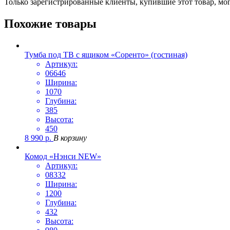
Только зарегистрированные клиенты, купившие этот товар, мо
Похожие товары
Тумба под ТВ с ящиком «Соренто» (гостиная)
Артикул:
06646
Ширина:
1070
Глубина:
385
Высота:
450
8 990
р.
В корзину
Комод «Нэнси NEW»
Артикул:
08332
Ширина:
1200
Глубина:
432
Высота: