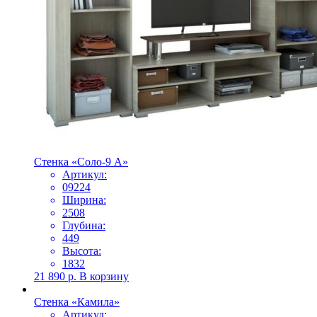
Стенка «Соло-9 А»
Артикул:
09224
Ширина:
2508
Глубина:
449
Высота:
1832
21 890
р.
В корзину
Стенка «Камила»
Артикул: