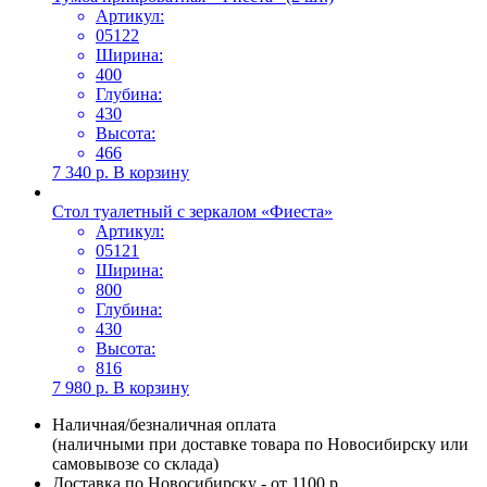
Артикул:
05122
Ширина:
400
Глубина:
430
Высота:
466
7 340
р.
В корзину
Стол туалетный с зеркалом «Фиеста»
Артикул:
05121
Ширина:
800
Глубина:
430
Высота:
816
7 980
р.
В корзину
Наличная/безналичная оплата
(наличными при доставке товара по Новосибирску или
самовывозе со склада)
Доставка по Новосибирску - от 1100 р.