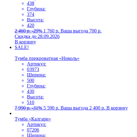
438
Глубина:
374
Высота:
420
2 460
р.
-29%
1 760
р.
Ваша выгода
700
р.
Скидка до 28.09.2026
В корзину
SALE!
Тумба прикроватная «Николь»
Артикул:
03973
Ширина:
500
Глубина:
430
Высота:
510
7 990
р.
-31%
5 590
р.
Ваша выгода
2 400
р.
В корзину
Тумба «Калгари»
Артикул:
07206
Ширина: