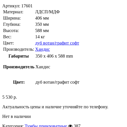
Артикул:
17601
Материал:
ЛДСП/МДФ
Ширина:
406 мм
Глубина:
350 мм
Высота:
588 мм
Вес:
14 кг
Цвет:
дуб вотан/графит софт
Производитель:
Хандис
Габариты
350 x 406 x 588 mm
Производитель
Хандис
Цвет:
дуб вотан/графит софт
5 530
р.
Актуальность цены и наличие уточняйте по телефону.
Нет в наличии
Категория:
Тумбы прикроватные
387