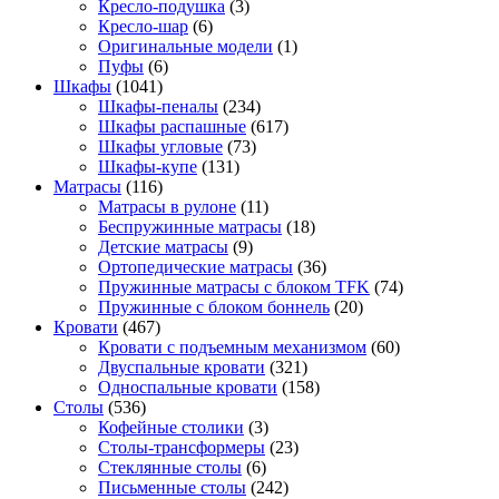
Кресло-подушка
(3)
Кресло-шар
(6)
Оригинальные модели
(1)
Пуфы
(6)
Шкафы
(1041)
Шкафы-пеналы
(234)
Шкафы распашные
(617)
Шкафы угловые
(73)
Шкафы-купе
(131)
Матрасы
(116)
Матрасы в рулоне
(11)
Беспружинные матрасы
(18)
Детские матрасы
(9)
Ортопедические матрасы
(36)
Пружинные матрасы с блоком TFK
(74)
Пружинные с блоком боннель
(20)
Кровати
(467)
Кровати с подъемным механизмом
(60)
Двуспальные кровати
(321)
Односпальные кровати
(158)
Столы
(536)
Кофейные столики
(3)
Столы-трансформеры
(23)
Стеклянные столы
(6)
Письменные столы
(242)