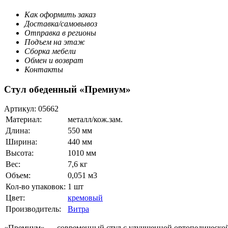
Как оформить заказ
Доставка/самовывоз
Отправка в регионы
Подъем на этаж
Сборка мебели
Обмен и возврат
Контакты
Стул обеденный «Премиум»
Артикул:
05662
Материал:
металл/кож.зам.
Длина:
550 мм
Ширина:
440 мм
Высота:
1010 мм
Вес:
7,6 кг
Объем:
0,051 м3
Кол-во упаковок:
1 шт
Цвет:
кремовый
Производитель:
Витра
«Премиум» — современный стул с улучшенной ортопедической 