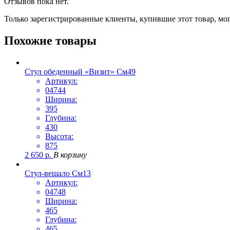
Отзывов пока нет.
Только зарегистрированные клиенты, купившие этот товар, мо
Похожие товары
Стул обеденный «Визит» См49
Артикул:
04744
Ширина:
395
Глубина:
430
Высота:
875
2 650
р.
В корзину
Стул-вешало См13
Артикул:
04748
Ширина:
465
Глубина:
465