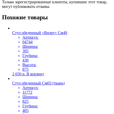
Только зарегистрированные клиенты, купившие этот товар,
могут публиковать отзывы.
Похожие товары
Стул обеденный «Визит» См49
Артикул:
04744
Ширина:
395
Глубина:
430
Высота:
875
2 650
р.
В корзину
Стул обеденный См03 (ткань)
Артикул:
11772
Ширина:
825
Глубина:
405