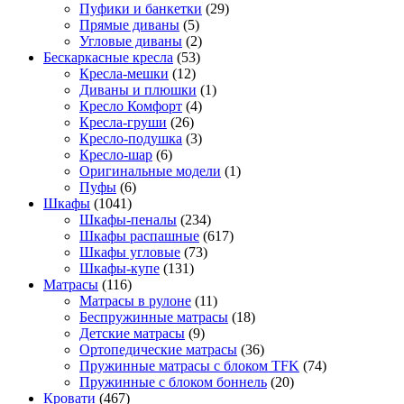
Пуфики и банкетки
(29)
Прямые диваны
(5)
Угловые диваны
(2)
Бескаркасные кресла
(53)
Кресла-мешки
(12)
Диваны и плюшки
(1)
Кресло Комфорт
(4)
Кресла-груши
(26)
Кресло-подушка
(3)
Кресло-шар
(6)
Оригинальные модели
(1)
Пуфы
(6)
Шкафы
(1041)
Шкафы-пеналы
(234)
Шкафы распашные
(617)
Шкафы угловые
(73)
Шкафы-купе
(131)
Матрасы
(116)
Матрасы в рулоне
(11)
Беспружинные матрасы
(18)
Детские матрасы
(9)
Ортопедические матрасы
(36)
Пружинные матрасы с блоком TFK
(74)
Пружинные с блоком боннель
(20)
Кровати
(467)