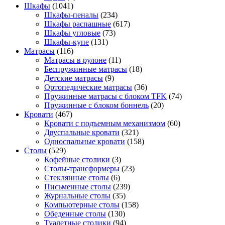
Шкафы
(1041)
Шкафы-пеналы
(234)
Шкафы распашные
(617)
Шкафы угловые
(73)
Шкафы-купе
(131)
Матрасы
(116)
Матрасы в рулоне
(11)
Беспружинные матрасы
(18)
Детские матрасы
(9)
Ортопедические матрасы
(36)
Пружинные матрасы с блоком TFK
(74)
Пружинные с блоком боннель
(20)
Кровати
(467)
Кровати с подъемным механизмом
(60)
Двуспальные кровати
(321)
Односпальные кровати
(158)
Столы
(529)
Кофейные столики
(3)
Столы-трансформеры
(23)
Стеклянные столы
(6)
Письменные столы
(239)
Журнальные столы
(35)
Компьютерные столы
(158)
Обеденные столы
(130)
Туалетные столики
(94)