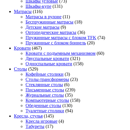
Шкафы угловые
(73)
Шкафы-купе
(131)
Матрасы
(116)
Матрасы в рулоне
(11)
Беспружинные матрасы
(18)
Детские матрасы
(9)
Ортопедические матрасы
(36)
Пружинные матрасы с блоком TFK
(74)
Пружинные с блоком боннель
(20)
Кровати
(467)
Кровати с подъемным механизмом
(60)
Двуспальные кровати
(321)
Односпальные кровати
(158)
Столы
(529)
Кофейные столики
(3)
Столы-трансформеры
(23)
Стеклянные столы
(6)
Письменные столы
(239)
Журнальные столы
(35)
Компьютерные столы
(158)
Обеденные столы
(130)
Туалетные столики
(94)
Кресла, стулья
(145)
Кресла игровые
(4)
Табуреты
(17)