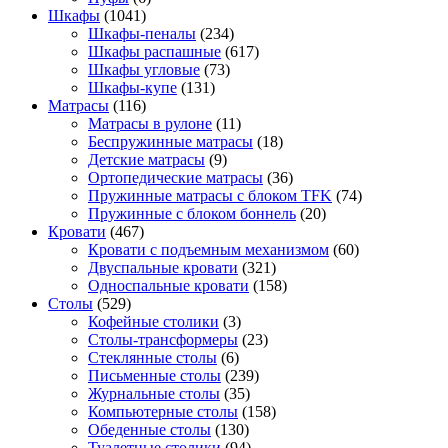
Шкафы
(1041)
Шкафы-пеналы
(234)
Шкафы распашные
(617)
Шкафы угловые
(73)
Шкафы-купе
(131)
Матрасы
(116)
Матрасы в рулоне
(11)
Беспружинные матрасы
(18)
Детские матрасы
(9)
Ортопедические матрасы
(36)
Пружинные матрасы с блоком TFK
(74)
Пружинные с блоком боннель
(20)
Кровати
(467)
Кровати с подъемным механизмом
(60)
Двуспальные кровати
(321)
Односпальные кровати
(158)
Столы
(529)
Кофейные столики
(3)
Столы-трансформеры
(23)
Стеклянные столы
(6)
Письменные столы
(239)
Журнальные столы
(35)
Компьютерные столы
(158)
Обеденные столы
(130)
Туалетные столики
(94)