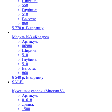
Ширина:
550
Глубина:
510
Высота:
860
5 770
р.
В корзину
Модуль №3 «Квадро»
Артикул:
06980
Ширина:
510
Глубина:
510
Высота:
860
6 540
р.
В корзину
SALE!
Кухонный уголок «Миссия V»
Артикул:
01618
Длина:
1500