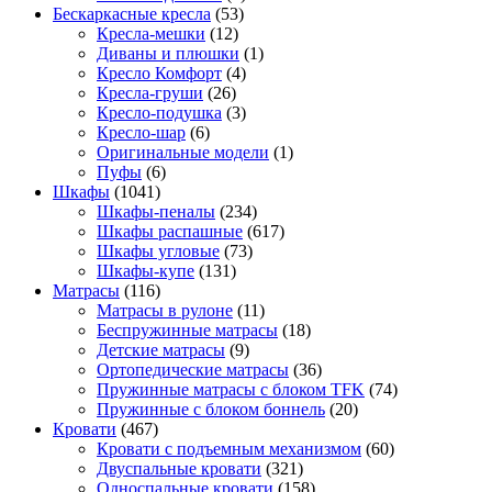
Бескаркасные кресла
(53)
Кресла-мешки
(12)
Диваны и плюшки
(1)
Кресло Комфорт
(4)
Кресла-груши
(26)
Кресло-подушка
(3)
Кресло-шар
(6)
Оригинальные модели
(1)
Пуфы
(6)
Шкафы
(1041)
Шкафы-пеналы
(234)
Шкафы распашные
(617)
Шкафы угловые
(73)
Шкафы-купе
(131)
Матрасы
(116)
Матрасы в рулоне
(11)
Беспружинные матрасы
(18)
Детские матрасы
(9)
Ортопедические матрасы
(36)
Пружинные матрасы с блоком TFK
(74)
Пружинные с блоком боннель
(20)
Кровати
(467)
Кровати с подъемным механизмом
(60)
Двуспальные кровати
(321)
Односпальные кровати
(158)