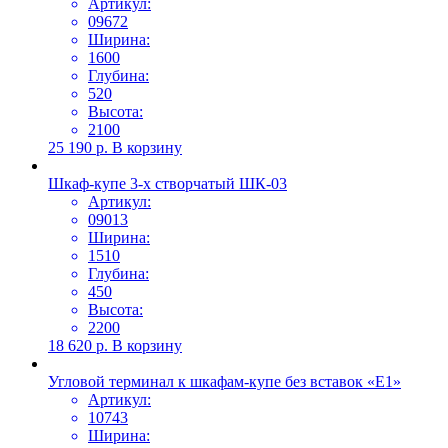
Артикул:
09672
Ширина:
1600
Глубина:
520
Высота:
2100
25 190
р.
В корзину
Шкаф-купе 3-х створчатый ШК-03
Артикул:
09013
Ширина:
1510
Глубина:
450
Высота:
2200
18 620
р.
В корзину
Угловой терминал к шкафам-купе без вставок «Е1»
Артикул:
10743
Ширина: