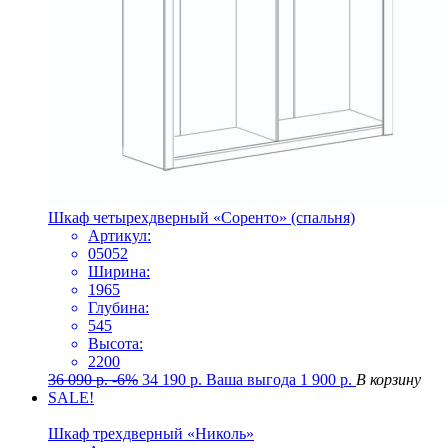
Шкаф четырехдверный «Соренто» (спальня)
Артикул:
05052
Ширина:
1965
Глубина:
545
Высота:
2200
36 090
р.
-6%
34 190
р.
Ваша выгода
1 900
р.
В корзину
SALE!
Шкаф трехдверный «Николь»