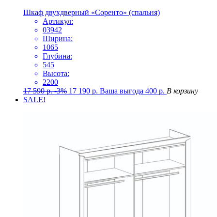
Шкаф двухдверный «Соренто» (спальня)
Артикул:
03942
Ширина:
1065
Глубина:
545
Высота:
2200
17 590
р.
-3%
17 190
р.
Ваша выгода
400
р.
В корзину
SALE!