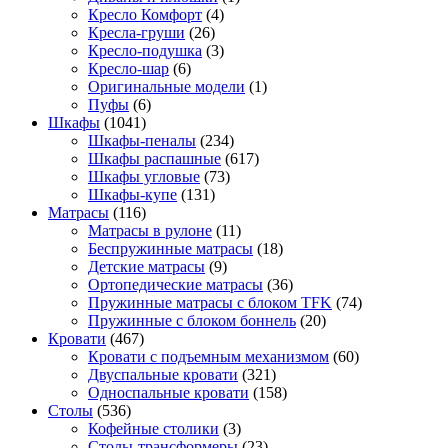
Кресло Комфорт
(4)
Кресла-груши
(26)
Кресло-подушка
(3)
Кресло-шар
(6)
Оригинальные модели
(1)
Пуфы
(6)
Шкафы
(1041)
Шкафы-пеналы
(234)
Шкафы распашные
(617)
Шкафы угловые
(73)
Шкафы-купе
(131)
Матрасы
(116)
Матрасы в рулоне
(11)
Беспружинные матрасы
(18)
Детские матрасы
(9)
Ортопедические матрасы
(36)
Пружинные матрасы с блоком TFK
(74)
Пружинные с блоком боннель
(20)
Кровати
(467)
Кровати с подъемным механизмом
(60)
Двуспальные кровати
(321)
Односпальные кровати
(158)
Столы
(536)
Кофейные столики
(3)
Столы-трансформеры
(23)