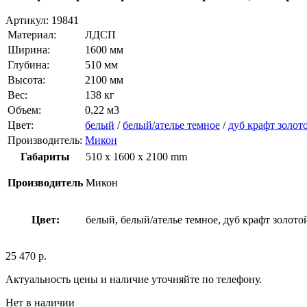
Артикул:
19841
Материал:
ЛДСП
Ширина:
1600 мм
Глубина:
510 мм
Высота:
2100 мм
Вес:
138 кг
Объем:
0,22 м3
Цвет:
белый
/
белый/ателье темное
/
дуб крафт золот
Производитель:
Микон
Габариты
510 x 1600 x 2100 mm
Производитель
Микон
Цвет:
белый, белый/ателье темное, дуб крафт золото
25 470
р.
Актуальность цены и наличие уточняйте по телефону.
Нет в наличии