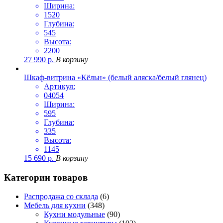
Ширина:
1520
Глубина:
545
Высота:
2200
27 990
р.
В корзину
Шкаф-витрина «Кёльн» (белый аляска/белый глянец)
Артикул:
04054
Ширина:
595
Глубина:
335
Высота:
1145
15 690
р.
В корзину
Категории товаров
Распродажа со склада
(6)
Мебель для кухни
(348)
Кухни модульные
(90)