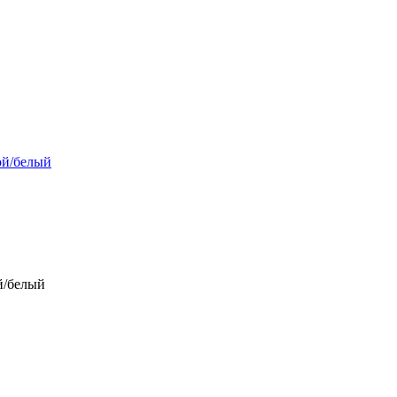
ой/белый
й/белый