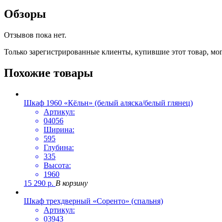
Обзоры
Отзывов пока нет.
Только зарегистрированные клиенты, купившие этот товар, мо
Похожие товары
Шкаф 1960 «Кёльн» (белый аляска/белый глянец)
Артикул:
04056
Ширина:
595
Глубина:
335
Высота:
1960
15 290
р.
В корзину
Шкаф трехдверный «Соренто» (спальня)
Артикул:
03943