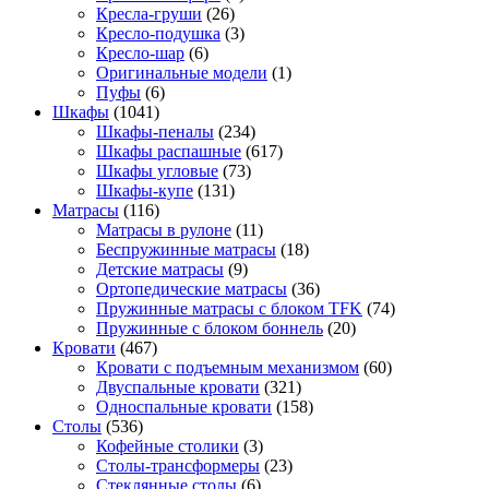
Кресла-груши
(26)
Кресло-подушка
(3)
Кресло-шар
(6)
Оригинальные модели
(1)
Пуфы
(6)
Шкафы
(1041)
Шкафы-пеналы
(234)
Шкафы распашные
(617)
Шкафы угловые
(73)
Шкафы-купе
(131)
Матрасы
(116)
Матрасы в рулоне
(11)
Беспружинные матрасы
(18)
Детские матрасы
(9)
Ортопедические матрасы
(36)
Пружинные матрасы с блоком TFK
(74)
Пружинные с блоком боннель
(20)
Кровати
(467)
Кровати с подъемным механизмом
(60)
Двуспальные кровати
(321)
Односпальные кровати
(158)
Столы
(536)
Кофейные столики
(3)
Столы-трансформеры
(23)
Стеклянные столы
(6)