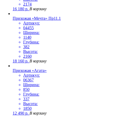
2174
16 180
р.
В корзину
Прихожая «Мечта» Пр11.1
Артикул:
04455
Ширина:
1140
Глубина:
382
Высота:
2160
18 160
р.
В корзину
Прихожая «Агата»
Артикул:
06367
Ширина:
850
Глубина:
337
Высота:
1850
12 490
р.
В корзину