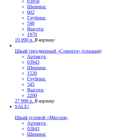
03958
Ширина:
602
Глубина:
590
Высота:
1970
19 090
р.
В корзину
Шкаф трехдверный «Соренто» (спальня)
Артикул:
03943
Ширина:
1520
Глубина:
545
Высота:
2200
27 990
р.
В корзину
SALE!
Шкаф угловой «Миссия»
Артикул:
02843
Ширина: