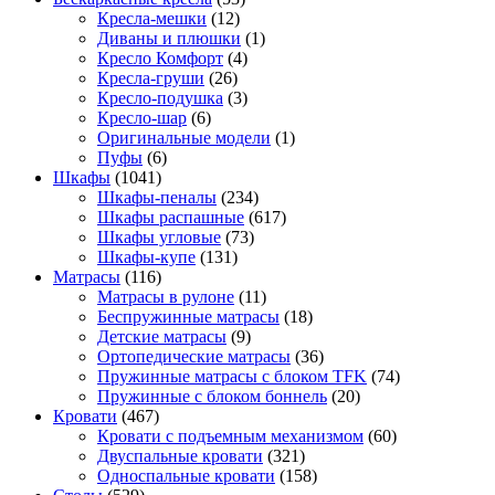
Кресла-мешки
(12)
Диваны и плюшки
(1)
Кресло Комфорт
(4)
Кресла-груши
(26)
Кресло-подушка
(3)
Кресло-шар
(6)
Оригинальные модели
(1)
Пуфы
(6)
Шкафы
(1041)
Шкафы-пеналы
(234)
Шкафы распашные
(617)
Шкафы угловые
(73)
Шкафы-купе
(131)
Матрасы
(116)
Матрасы в рулоне
(11)
Беспружинные матрасы
(18)
Детские матрасы
(9)
Ортопедические матрасы
(36)
Пружинные матрасы с блоком TFK
(74)
Пружинные с блоком боннель
(20)
Кровати
(467)
Кровати с подъемным механизмом
(60)
Двуспальные кровати
(321)
Односпальные кровати
(158)