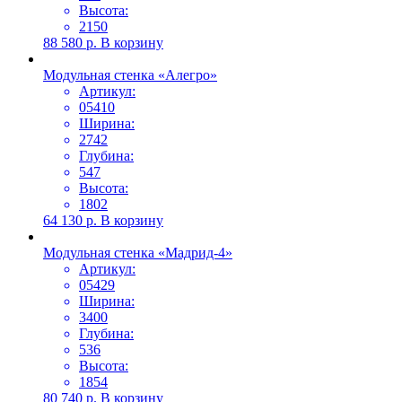
Высота:
2150
88 580
р.
В корзину
Модульная стенка «Алегро»
Артикул:
05410
Ширина:
2742
Глубина:
547
Высота:
1802
64 130
р.
В корзину
Модульная стенка «Мадрид-4»
Артикул:
05429
Ширина:
3400
Глубина:
536
Высота:
1854
80 740
р.
В корзину