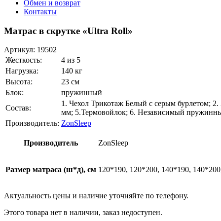
Обмен и возврат
Контакты
Матрас в скрутке «Ultra Roll»
Артикул:
19502
Жесткость:
4 из 5
Нагрузка:
140 кг
Высота:
23 см
Блок:
пружинный
1. Чехол Трикотаж Белый с серым бурлетом; 2
Состав:
мм; 5.Термовойлок; 6. Независимый пружинный
Производитель:
ZonSleep
Производитель
ZonSleep
Размер матраса (ш*д), см
120*190, 120*200, 140*190, 140*200
Актуальность цены и наличие уточняйте по телефону.
Этого товара нет в наличии, заказ недоступен.