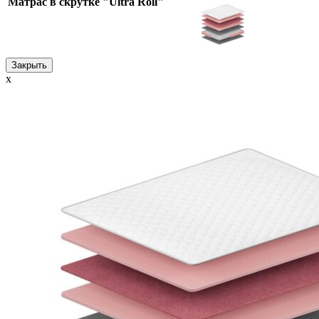
Матрас в скрутке "Ultra Roll"
Закрыть
x