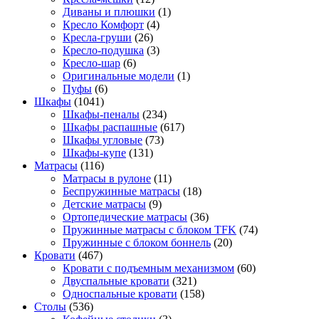
Диваны и плюшки
(1)
Кресло Комфорт
(4)
Кресла-груши
(26)
Кресло-подушка
(3)
Кресло-шар
(6)
Оригинальные модели
(1)
Пуфы
(6)
Шкафы
(1041)
Шкафы-пеналы
(234)
Шкафы распашные
(617)
Шкафы угловые
(73)
Шкафы-купе
(131)
Матрасы
(116)
Матрасы в рулоне
(11)
Беспружинные матрасы
(18)
Детские матрасы
(9)
Ортопедические матрасы
(36)
Пружинные матрасы с блоком TFK
(74)
Пружинные с блоком боннель
(20)
Кровати
(467)
Кровати с подъемным механизмом
(60)
Двуспальные кровати
(321)
Односпальные кровати
(158)
Столы
(536)