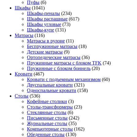
Пуфы
(6)
Шкафы
(1041)
Шкафы-пеналы
(234)
Шкафы распашные
(617)
Шкафы угловые
(73)
Шкафы-купе
(131)
Матрасы
(116)
Матрасы в рулоне
(11)
Беспружинные матрасы
(18)
Детские матрасы
(9)
Ортопедические матрасы
(36)
Пружинные матрасы с блоком TFK
(74)
Пружинные с блоком боннель
(20)
Кровати
(467)
Кровати с подъемным механизмом
(60)
Двуспальные кровати
(321)
Односпальные кровати
(158)
Столы
(536)
Кофейные столики
(3)
Столы-трансформеры
(23)
Стеклянные столы
(6)
Письменные столы
(242)
Журнальные столы
(35)
Компьютерные столы
(162)
Обеденные столы
(130)