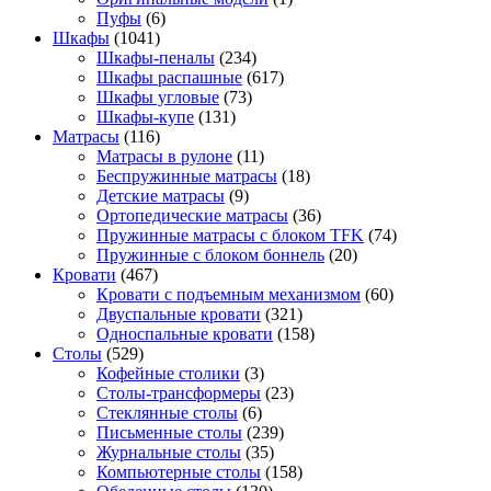
Пуфы
(6)
Шкафы
(1041)
Шкафы-пеналы
(234)
Шкафы распашные
(617)
Шкафы угловые
(73)
Шкафы-купе
(131)
Матрасы
(116)
Матрасы в рулоне
(11)
Беспружинные матрасы
(18)
Детские матрасы
(9)
Ортопедические матрасы
(36)
Пружинные матрасы с блоком TFK
(74)
Пружинные с блоком боннель
(20)
Кровати
(467)
Кровати с подъемным механизмом
(60)
Двуспальные кровати
(321)
Односпальные кровати
(158)
Столы
(529)
Кофейные столики
(3)
Столы-трансформеры
(23)
Стеклянные столы
(6)
Письменные столы
(239)
Журнальные столы
(35)
Компьютерные столы
(158)