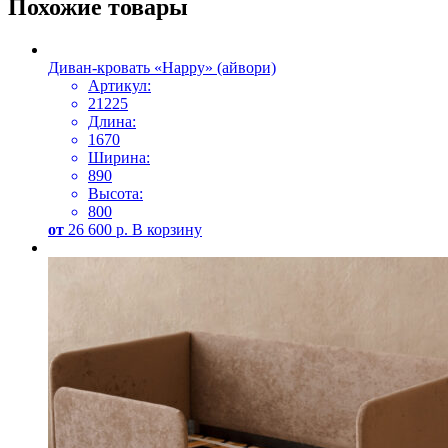
Похожие товары
Диван-кровать «Happy» (айвори)
Артикул:
21225
Длина:
1670
Ширина:
890
Высота:
800
от
26 600
р.
В корзину