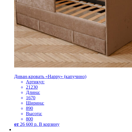
Диван-кровать «Happy» (капучино)
Артикул:
21230
Длина:
1670
Ширина:
890
Высота:
800
от
26 600
р.
В корзину