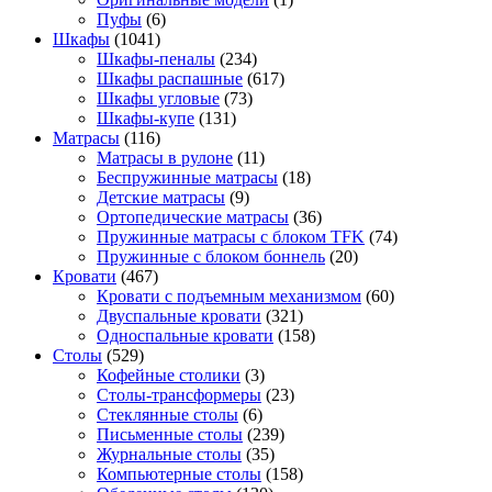
Пуфы
(6)
Шкафы
(1041)
Шкафы-пеналы
(234)
Шкафы распашные
(617)
Шкафы угловые
(73)
Шкафы-купе
(131)
Матрасы
(116)
Матрасы в рулоне
(11)
Беспружинные матрасы
(18)
Детские матрасы
(9)
Ортопедические матрасы
(36)
Пружинные матрасы с блоком TFK
(74)
Пружинные с блоком боннель
(20)
Кровати
(467)
Кровати с подъемным механизмом
(60)
Двуспальные кровати
(321)
Односпальные кровати
(158)
Столы
(529)
Кофейные столики
(3)
Столы-трансформеры
(23)
Стеклянные столы
(6)
Письменные столы
(239)
Журнальные столы
(35)
Компьютерные столы
(158)