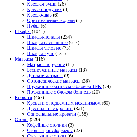
Кресла-груши
(26)
Кресло-подушка
(3)
Кресло-шар
(6)
Оригинальные модели
(1)
Пуфы
(6)
Шкафы
(1041)
Шкафы-пеналы
(234)
Шкафы распашные
(617)
Шкафы угловые
(73)
Шкафы-купе
(131)
Матрасы
(116)
Матрасы в рулоне
(11)
Беспружинные матрасы
(18)
Детские матрасы
(9)
Ортопедические матрасы
(36)
Пружинные матрасы с блоком TFK
(74)
Пружинные с блоком боннель
(20)
Кровати
(467)
Кровати с подъемным механизмом
(60)
Двуспальные кровати
(321)
Односпальные кровати
(158)
Столы
(529)
Кофейные столики
(3)
Столы-трансформеры
(23)
Стеклянные столы
(6)