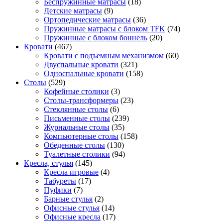
Беспружинные матрасы
(18)
Детские матрасы
(9)
Ортопедические матрасы
(36)
Пружинные матрасы с блоком TFK
(74)
Пружинные с блоком боннель
(20)
Кровати
(467)
Кровати с подъемным механизмом
(60)
Двуспальные кровати
(321)
Односпальные кровати
(158)
Столы
(529)
Кофейные столики
(3)
Столы-трансформеры
(23)
Стеклянные столы
(6)
Письменные столы
(239)
Журнальные столы
(35)
Компьютерные столы
(158)
Обеденные столы
(130)
Туалетные столики
(94)
Кресла, стулья
(145)
Кресла игровые
(4)
Табуреты
(17)
Пуфики
(7)
Барные стулья
(2)
Офисные стулья
(14)
Офисные кресла
(17)